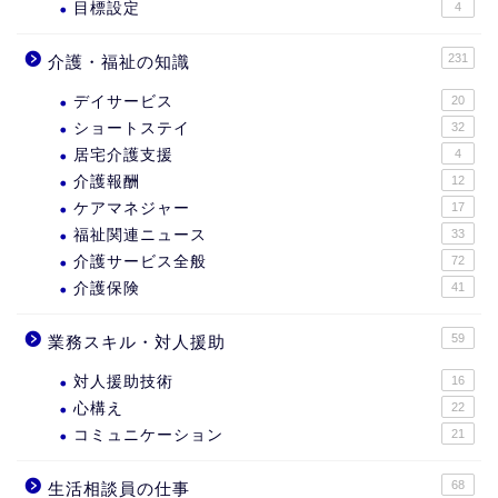
目標設定
4
231
介護・福祉の知識
デイサービス
20
ショートステイ
32
居宅介護支援
4
介護報酬
12
ケアマネジャー
17
福祉関連ニュース
33
介護サービス全般
72
介護保険
41
59
業務スキル・対人援助
対人援助技術
16
心構え
22
コミュニケーション
21
68
生活相談員の仕事