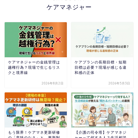
ケアマネジャー
ケアマネジャーの金銭管理は
ケアプランの長期目標・短期
越権行為？現場で生じるリス
目標は必要？現場が感じる違
クと境界線
和感の正体
2026年8月2日
2026年5月3日
もう限界！ケアマネ更新研修
【介護の司令塔】ケアマネジ
の「意味のなさ」と、更新制
ャーって何する人？生活相談