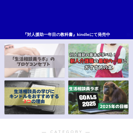
『対人援助一年目の教科書』kindleにて発売中
― CATEGORY ―