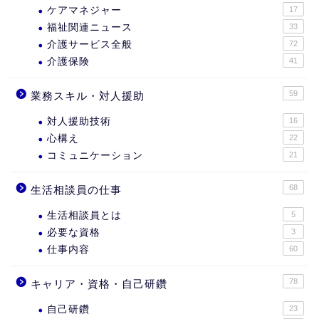
ケアマネジャー
17
福祉関連ニュース
33
介護サービス全般
72
介護保険
41
59
業務スキル・対人援助
対人援助技術
16
心構え
22
コミュニケーション
21
68
生活相談員の仕事
生活相談員とは
5
必要な資格
3
仕事内容
60
78
キャリア・資格・自己研鑽
自己研鑽
23