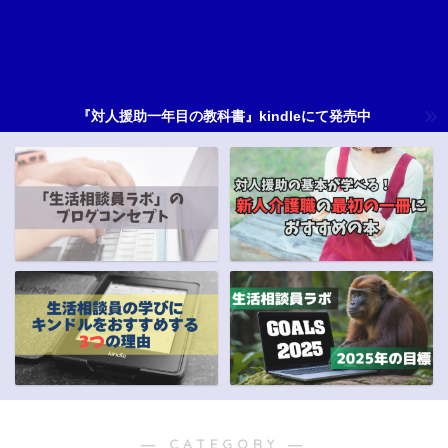
『対人援助一年目の教科書』kindleにて発売中
― CATEGORY ―