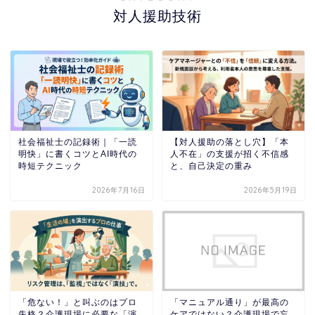
対人援助技術
社会福祉士の記録術｜「一読
【対人援助の落とし穴】「本
明快」に書くコツとAI時代の
人不在」の支援が招く不信感
時短テクニック
と、自己決定の重み
2026年7月16日
2026年5月19日
「危ない！」と叫ぶのはプロ
「マニュアル通り」が最高の
失格？介護現場に必要な「演
ケアではない？介護現場で忘