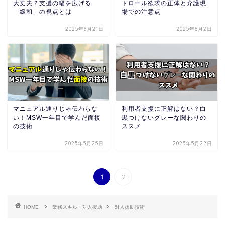
大丈夫？支援の幅を広げる
トロール欲求の正体と介護現
「緩和」の視点とは
場での注意点
2025年6月21日
2025年6月2日
マニュアル通りじゃ伝わらな
利用者支援に正解はない？白
い！MSW一年目で学んだ面接
黒つけないグレーな関わりの
の技術
ススメ
2025年5月25日
2025年5月22日
1
2
HOME
業務スキル・対人援助
対人援助技術