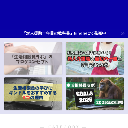
『対人援助一年目の教科書』kindleにて発売中
― CATEGORY ―