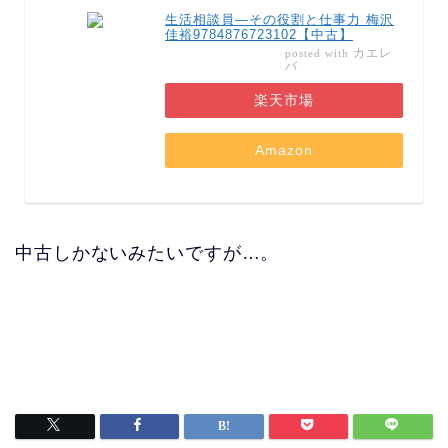
生活相談員—その役割と仕事力 梅沢
佳裕9784876723102【中古】
カエレ
posted with
バ
楽天市場
Amazon
中古しかないみたいですが…。