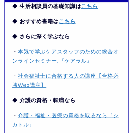
◆
生活相談員の基礎知識は
こちら
◆
おすすめ書籍は
こちら
◆
さらに深く学ぶなら
・
本気で学ぶケアスタッフのための総合オ
ンラインセミナー.『ケアラル』
・
社会福祉士に合格する人の講座【合格必
勝Web講座】
◆
介護の資格・転職なら
・
介護・福祉・医療の資格を取るなら『シ
カトル』