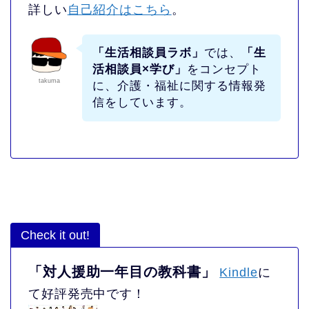
詳しい
自己紹介はこちら
。
「生活相談員ラボ」
では、
「生
活相談員×学び」
をコンセプト
takuma
に、介護・福祉に関する情報発
信をしています。
Check it out!
「対人援助一年目の教科書」
Kindle
に
て好評発売中です！