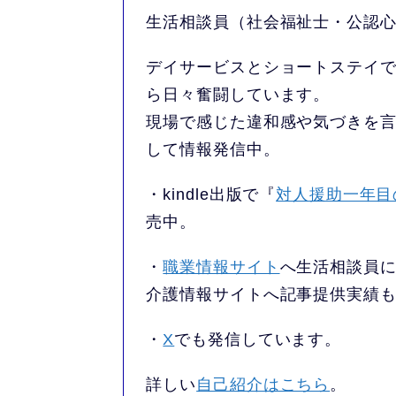
生活相談員（社会福祉士・公認
デイサービスとショートステイで
ら日々奮闘しています。
現場で感じた違和感や気づきを
して情報発信中。
・kindle出版で『
対人援助一年目
売中。
・
職業情報サイト
へ生活相談員
介護情報サイトへ記事提供実績
・
X
でも発信しています。
詳しい
自己紹介はこちら
。