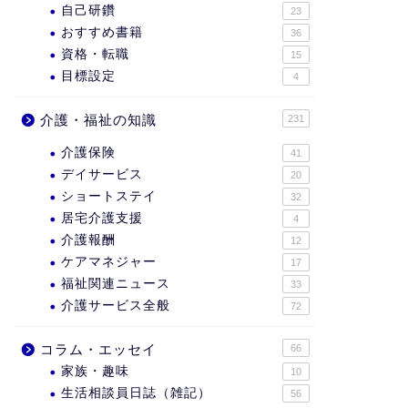
自己研鑽
23
おすすめ書籍
36
資格・転職
15
目標設定
4
介護・福祉の知識
231
介護保険
41
デイサービス
20
ショートステイ
32
居宅介護支援
4
介護報酬
12
ケアマネジャー
17
福祉関連ニュース
33
介護サービス全般
72
コラム・エッセイ
66
家族・趣味
10
生活相談員日誌（雑記）
56