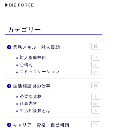
▶︎
BIZ FORCE
カテゴリー
業務スキル・対人援助
59
対人援助技術
16
心構え
22
コミュニケーション
21
生活相談員の仕事
68
必要な資格
3
仕事内容
60
生活相談員とは
5
キャリア・資格・自己研鑽
78