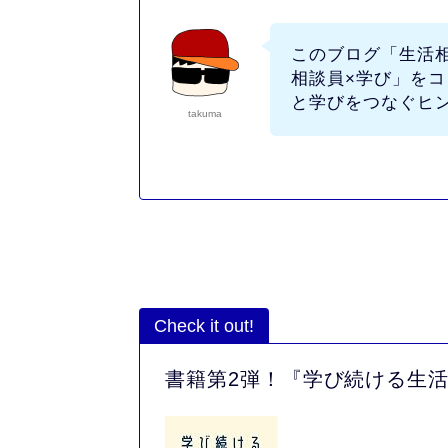
このブログ
「生活
相談員×学び」
をコ
と学びをつなぐヒ
takuma
Check it out!
書籍第2弾！『学び続ける生