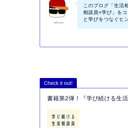
このブログ
「生活
相談員×学び」
をコ
と学びをつなぐヒ
takuma
Check it out!
書籍第2弾！『学び続ける生