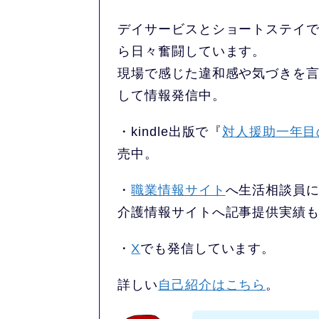
デイサービスとショートステイで
ら日々奮闘しています。
現場で感じた違和感や気づきを
して情報発信中。
・kindle出版で『
対人援助一年目
売中。
・
職業情報サイト
へ生活相談員
介護情報サイトへ記事提供実績
・
X
でも発信しています。
詳しい
自己紹介はこちら
。