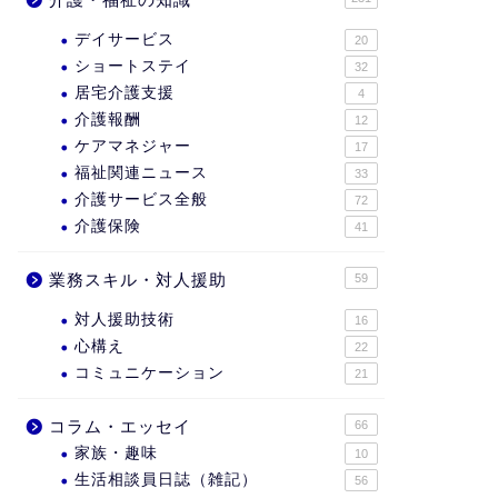
デイサービス
20
ショートステイ
32
居宅介護支援
4
介護報酬
12
ケアマネジャー
17
福祉関連ニュース
33
介護サービス全般
72
介護保険
41
業務スキル・対人援助
59
対人援助技術
16
心構え
22
コミュニケーション
21
コラム・エッセイ
66
家族・趣味
10
生活相談員日誌（雑記）
56