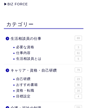
▶︎
BIZ FORCE
カテゴリー
生活相談員の仕事
69
必要な資格
3
仕事内容
61
生活相談員とは
5
キャリア・資格・自己研鑽
79
自己研鑽
23
おすすめ書籍
36
資格・転職
16
目標設定
4
介護・福祉の知識
231