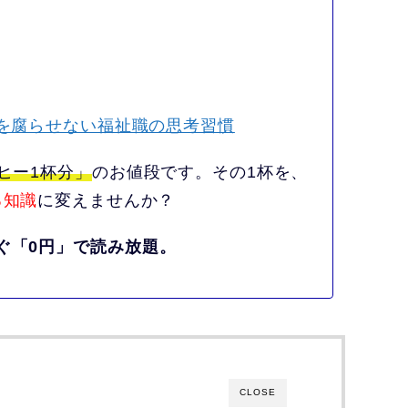
アを腐らせない福祉職の思考習慣
ヒー1杯分」
のお値段です。その1杯を、
る知識
に変えませんか？
ぐ「0円」で読み放題。
CLOSE