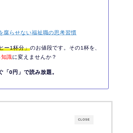
アを腐らせない福祉職の思考習慣
ヒー1杯分」
のお値段です。その1杯を、
る知識
に変えませんか？
ぐ「0円」で読み放題。
CLOSE