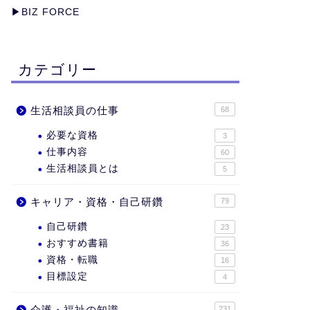
▶︎
BIZ FORCE
カテゴリー
生活相談員の仕事
68
必要な資格
3
仕事内容
60
生活相談員とは
5
キャリア・資格・自己研鑽
79
自己研鑽
23
おすすめ書籍
36
資格・転職
16
目標設定
4
介護・福祉の知識
231