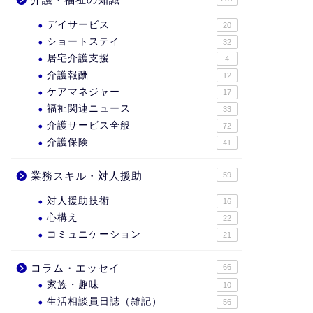
デイサービス
20
ショートステイ
32
居宅介護支援
4
介護報酬
12
ケアマネジャー
17
福祉関連ニュース
33
介護サービス全般
72
介護保険
41
業務スキル・対人援助
59
対人援助技術
16
心構え
22
コミュニケーション
21
コラム・エッセイ
66
家族・趣味
10
生活相談員日誌（雑記）
56