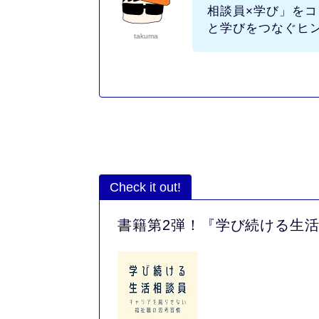
相談員×学び」
をコ
と学びをつなぐヒ
takuma
Check it out!
書籍第2弾！『学び続ける生