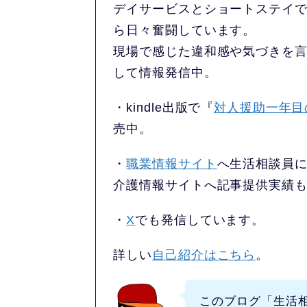
デイサービスとショートステイで
ら日々奮闘しています。
現場で感じた違和感や気づきを
して情報発信中。
・kindle出版で『
対人援助一年目
売中。
・
職業情報サイト
へ生活相談員
介護情報サイトへ記事提供実績
・
X
でも発信しています。
詳しい
自己紹介はこちら
。
このブログ
「生活