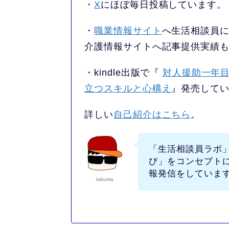
・
X
にほぼ毎日投稿しています。
・
職業情報サイト
へ生活相談員
介護情報サイトへ記事提供実績
・kindle出版で『
対人援助一年目
立つスキルと心構え
』発売して
詳しい
自己紹介はこちら
。
「生活相談員ラボ
び」
をコンセプト
報発信をしていま
takuma