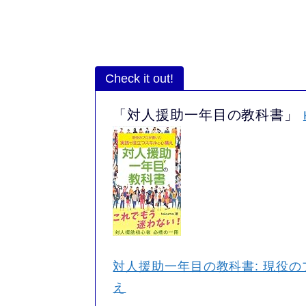
Check it out!
「対人援助一年目の教科書」
対人援助一年目の教科書: 現役
え