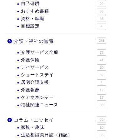
自己研鑽
22
おすすめ書籍
36
資格・転職
15
目標設定
4
介護・福祉の知識
231
介護サービス全般
72
介護保険
41
デイサービス
20
ショートステイ
32
居宅介護支援
4
介護報酬
12
ケアマネジャー
17
福祉関連ニュース
33
コラム・エッセイ
66
家族・趣味
10
生活相談員日誌（雑記）
56