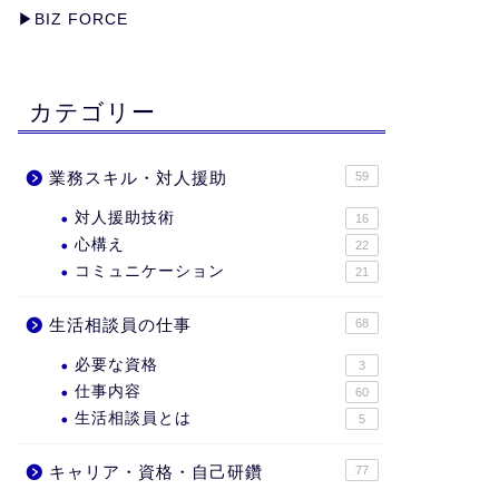
▶︎
BIZ FORCE
カテゴリー
業務スキル・対人援助
59
対人援助技術
16
心構え
22
コミュニケーション
21
生活相談員の仕事
68
必要な資格
3
仕事内容
60
生活相談員とは
5
キャリア・資格・自己研鑽
77