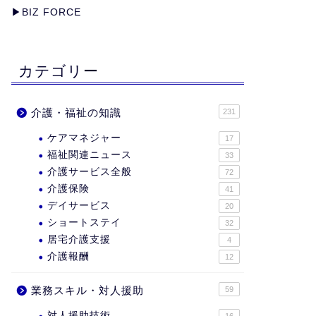
▶︎
BIZ FORCE
カテゴリー
介護・福祉の知識
231
ケアマネジャー
17
福祉関連ニュース
33
介護サービス全般
72
介護保険
41
デイサービス
20
ショートステイ
32
居宅介護支援
4
介護報酬
12
業務スキル・対人援助
59
対人援助技術
16