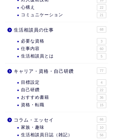
心構え
22
コミュニケーション
21
生活相談員の仕事
68
必要な資格
3
仕事内容
60
生活相談員とは
5
キャリア・資格・自己研鑽
77
目標設定
4
自己研鑽
22
おすすめ書籍
36
資格・転職
15
コラム・エッセイ
66
家族・趣味
10
生活相談員日誌（雑記）
56