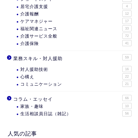
居宅介護支援
4
介護報酬
12
ケアマネジャー
17
福祉関連ニュース
33
介護サービス全般
72
介護保険
41
59
業務スキル・対人援助
対人援助技術
16
心構え
22
コミュニケーション
21
66
コラム・エッセイ
家族・趣味
10
生活相談員日誌（雑記）
56
人気の記事